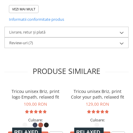
VEZI MAI MULT
- Stil vintage
Informatii conformitate produs
- Cusături contrastante de culoare
- Reglator de dimensiune snapback
Livrare, retur și plată
Review-uri
(7)
PRODUSE SIMILARE
Tricou unisex Briz, print
Tricou unisex Briz, print
logo Empath, relaxed fit
Color your path, relaxed fit
109,00 RON
129,00 RON
Culoare:
Culoare: