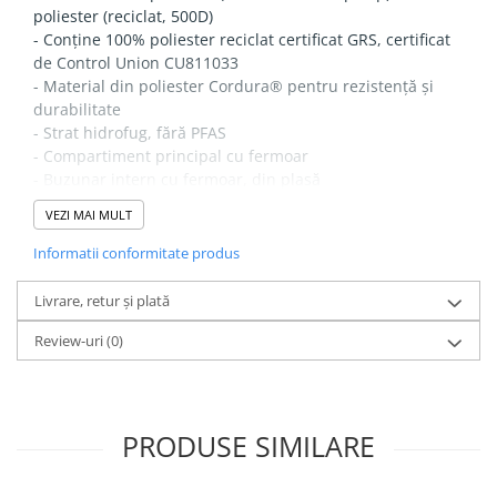
poliester (reciclat, 500D)
- Conține 100% poliester reciclat certificat GRS, certificat
de Control Union CU811033
- Material din poliester Cordura® pentru rezistență și
durabilitate
- Strat hidrofug, fără PFAS
- Compartiment principal cu fermoar
- Buzunar intern cu fermoar, din plasă
- Compartiment spate căptușit, pentru laptop, compatibil
VEZI MAI MULT
cu ecrane de până la 16"
- Buzunar frontal cu fermoar și două buzunare tip slip
Informatii conformitate produs
- Compatibil cu sticle pliabile de apă
- Buzunare laterale elastice
Livrare, retur și plată
- Prevăzut cu panou de aerisire tip plasă
Review-uri
(0)
- Husă de ploaie integrată cu vizibilitate mare, din
poliester 190T
- Bretele de umăr reglabile și căptușite cu panouri de
aerisire tip plasă
- Bucle de atașare multifuncționale
PRODUSE SIMILARE
- Curele de compresie
- Mâner de prindere