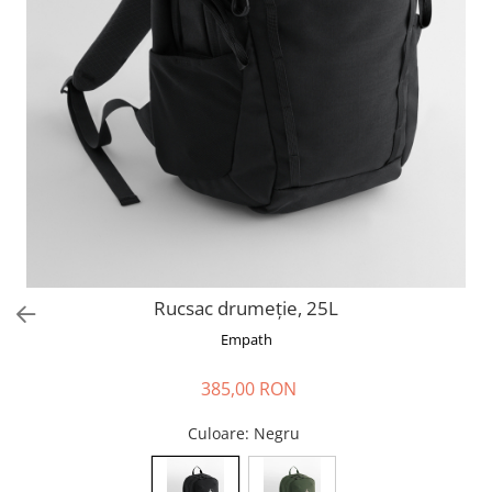
Rucsac drumeție, 25L
Empath
385,00 RON
Culoare
: Negru