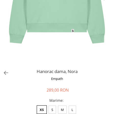
Hanorac dama, Nora
Empath
289,00 RON
Marime
:
XS
S
M
L