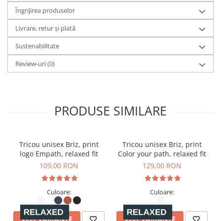
Îngrijirea produselor
- Umeri căzuți
Livrare, retur și plată
- Glugă dublă din același material
Sustenabilitate
- Șnur plat în culoare asortată cu corpul
Review-uri
(0)
- Orificiu brodat
- Nervură 1x1 la manșetele mânecilor și la tiv
- Cusături duble cu ac dublu pe toate cusăturile
PRODUSE SIMILARE
- Bandă grosgrain pe interior, la ceafă
- Inserție semicirculară la ceafă din același material
Tricou unisex Briz, print
Tricou unisex Briz, print
logo Empath, relaxed fit
Color your path, relaxed fit
109,00 RON
129,00 RON
Culoare:
Culoare:
VEZI VARIANTE
VEZI VARIANTE