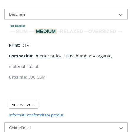
Descriere
Print:
DTF
Compoziție
: Interior pufos, 100% bumbac – organic,
material spălat
Grosime
: 300 GSM
Descriere:
VEZI MAI MULT
- Cropp fit
Informatii conformitate produs
- Interior pufos
Ghid Mărimi
- Mâneci montate