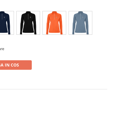
are
A IN COS