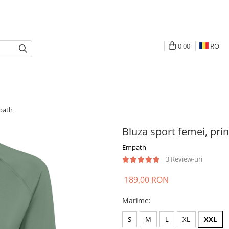
0,00
RO
mpath
Bluza sport femei, pr
Empath
3 Review-uri
189,00 RON
Marime
:
S
M
L
XL
XXL