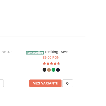
 the sun,
Sapca Trekking Travel
Tr
89,00 RON
VEZI VARIANTE
V