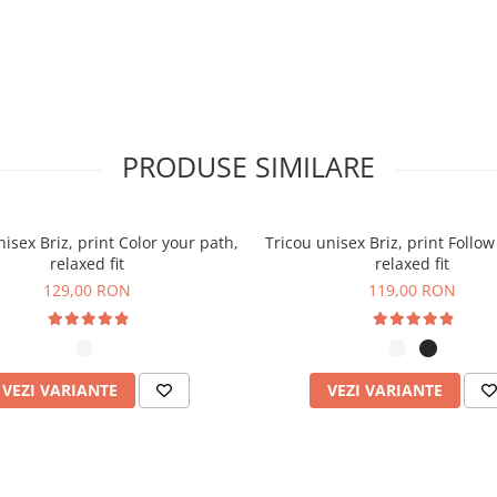
pentru vizibilitate crescută
otecție suplimentară
 reciclate și sustenabile
PRODUSE SIMILARE
nisex Briz, print Color your path,
Tricou unisex Briz, print Follow
relaxed fit
relaxed fit
129,00 RON
119,00 RON
VEZI VARIANTE
VEZI VARIANTE