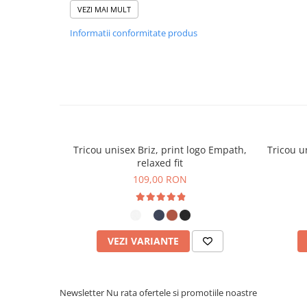
VEZI MAI MULT
• Detalii reflectorizante în partea din spate si logo 
• Margine prelungită în partea din spate pentru pr
Informatii conformitate produs
•
Certificat GRS
– garantează utilizarea materialelor
Tricou unisex Briz, print logo Empath,
Tricou u
relaxed fit
109,00 RON
VEZI VARIANTE
Newsletter
Nu rata ofertele si promotiile noastre