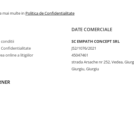
la mai multe in
Politica de Confidentialitate
DATE COMERCIALE
 conditii
SC EMPATH CONCEPT SRL
e Confidentialitate
J52/1076/2021
a online a litigiilor
45047461
strada Arsache nr 252, Vedea, Giurg
Giurgiu, Giurgiu
RNER