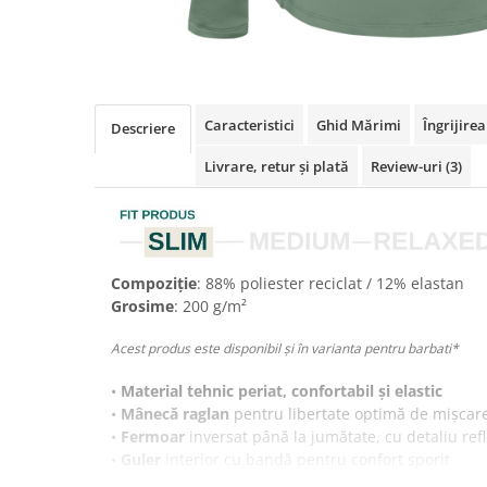
Caracteristici
Ghid Mărimi
Îngrijire
Descriere
Livrare, retur și plată
Review-uri
(3)
Compoziție
: 88% poliester reciclat / 12% elastan
Grosime
: 200 g/m²
Acest produs este disponibil și în varianta pentru barbati*
•
Material tehnic periat, confortabil și elastic
•
Mânecă raglan
pentru libertate optimă de mișcar
•
Fermoar
inversat până la jumătate, cu detaliu ref
•
Guler
interior cu bandă pentru confort sporit
•
Manșete
cu deschidere pentru degetul mare