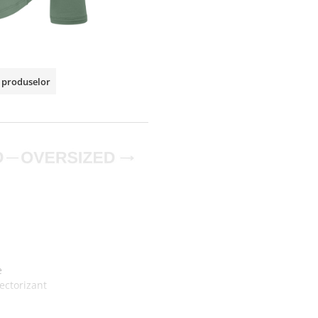
a produselor
e
lectorizant