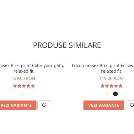
pentru vizibilitate crescută
otecție suplimentară
 reciclate și sustenabile
PRODUSE SIMILARE
nisex Briz, print Color your path,
Tricou unisex Briz, print Follow
relaxed fit
relaxed fit
129,00 RON
119,00 RON
VEZI VARIANTE
VEZI VARIANTE