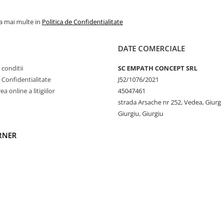
la mai multe in
Politica de Confidentialitate
DATE COMERCIALE
 conditii
SC EMPATH CONCEPT SRL
e Confidentialitate
J52/1076/2021
a online a litigiilor
45047461
strada Arsache nr 252, Vedea, Giurg
Giurgiu, Giurgiu
RNER