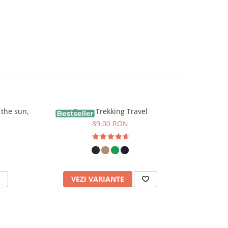
 the sun,
Sapca Trekking Travel
Tr
89,00 RON
VEZI VARIANTE
V