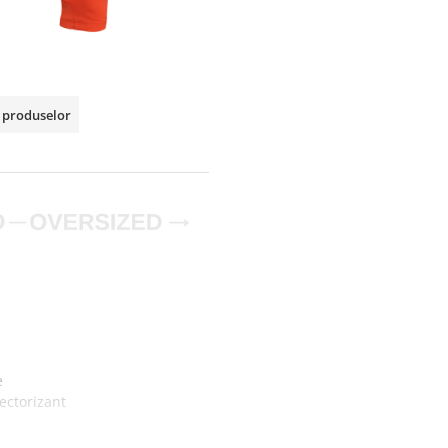
a produselor
e
lectorizant