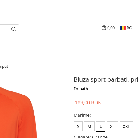
0,00
RO
Empath
Bluza sport barbati, p
Empath
189,00 RON
Marime
:
S
M
L
XL
XXL
Culoare
: Orange