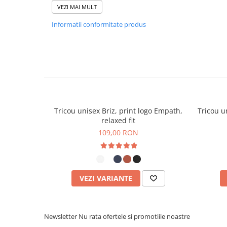
VEZI MAI MULT
• Detalii reflectorizante în partea din spate si logo 
• Margine prelungită în partea din spate pentru pr
Informatii conformitate produs
•
Certificat GRS
– garantează utilizarea materialelor
Tricou unisex Briz, print logo Empath,
Tricou u
relaxed fit
109,00 RON
VEZI VARIANTE
Newsletter
Nu rata ofertele si promotiile noastre