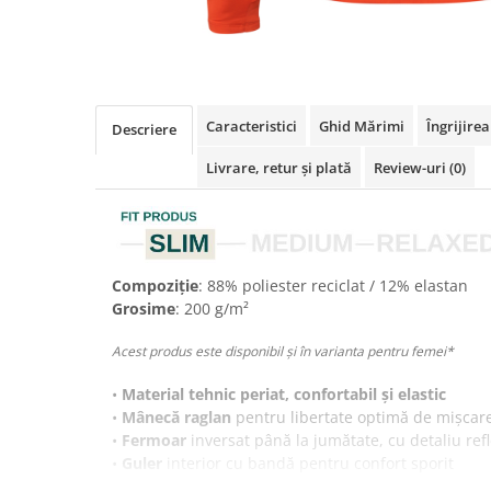
Caracteristici
Ghid Mărimi
Îngrijire
Descriere
Livrare, retur și plată
Review-uri
(0)
Compoziție
: 88% poliester reciclat / 12% elastan
Grosime
: 200 g/m²
Acest produs este disponibil și în varianta pentru femei*
•
Material tehnic periat, confortabil și elastic
•
Mânecă raglan
pentru libertate optimă de mișcar
•
Fermoar
inversat până la jumătate, cu detaliu ref
•
Guler
interior cu bandă pentru confort sporit
•
Manșete
cu deschidere pentru degetul mare