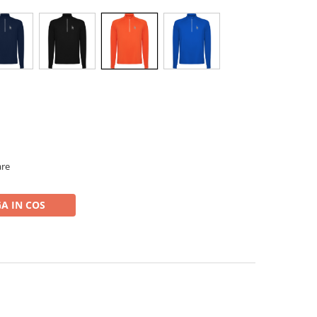
are
A IN COS