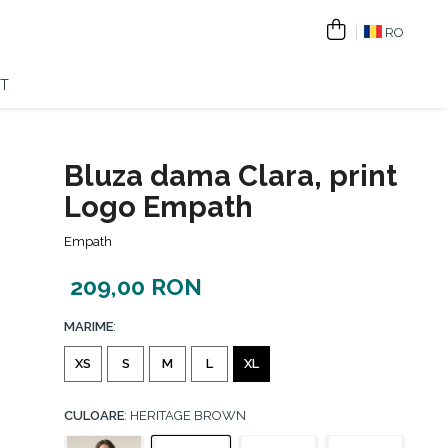
RO
T
Bluza dama Clara, print
Logo Empath
Empath
209,00 RON
MARIME
:
XS
S
M
L
XL
CULOARE
: HERITAGE BROWN