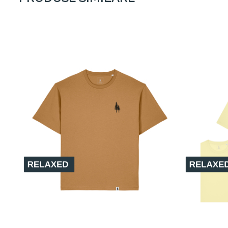
Versatilitate & Durabilitate
Această bluză este potrivită atât pentru activități casual, câ
Se combină ușor cu jeanși, pantaloni chinos sau echipamente
✅
Prietenos cu pielea și mediul
✅
Material moale, respirabil și durabil
✅
Potrivit pentru orice sezon
Fie că o porți în oraș, la birou sau în timpul călătoriilor, ac