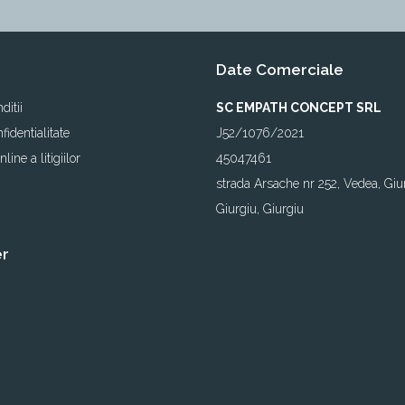
Date Comerciale
ditii
SC EMPATH CONCEPT SRL
fidentialitate
J52/1076/2021
line a litigiilor
45047461
strada Arsache nr 252, Vedea, Giu
Giurgiu, Giurgiu
er