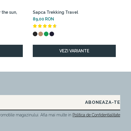
w the sun,
Sapca Trekking Travel
Tr
89,00 RON
12
VEZI VARIANTE
omotiile magazinului. Afla mai multe in
Politica de Confidentialitate