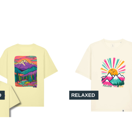
t și pentru ținute smart-casual.
 sportive, oferind un look relaxat și modern.
eastă bluză va deveni rapid un element esențial din garderoba ta!