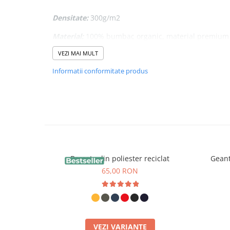
Densitate:
300g/m2
Material:
100% bumbac organic, material premium
VEZI MAI MULT
Capacitate:
10l
Informatii conformitate produs
Se poate purta pe umăr sau în mână
Borseta din poliester reciclat
Geant
65,00 RON
VEZI VARIANTE