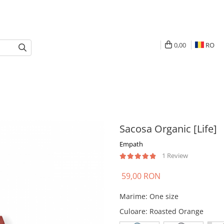
0,00
RO
Sacosa Organic [Life]
Empath
1 Review
59,00 RON
Marime
:
One size
Culoare
: Roasted Orange