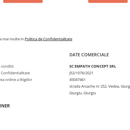
la mai multe in
Politica de Confidentialitate
DATE COMERCIALE
 conditii
SC EMPATH CONCEPT SRL
e Confidentialitate
J52/1076/2021
a online a litigiilor
45047461
strada Arsache nr 252, Vedea, Giurg
Giurgiu, Giurgiu
RNER