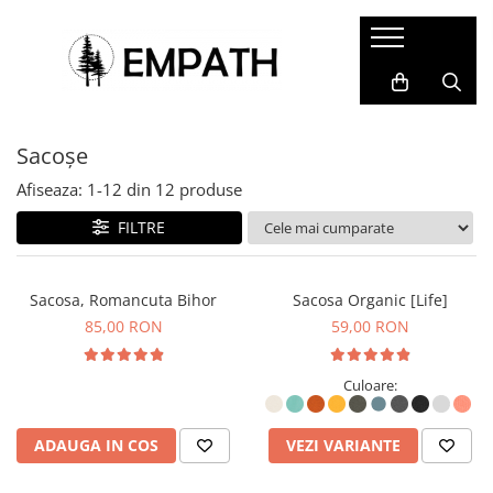
FEMEI
BĂRBAȚI
COPII
ACCESORII
COLABORĂRI
Tricouri
Tricouri
Tricouri
Termosuri și căni
Cristina Ion
Sacoșe
Bluze
Bluze
Bluze&Hanorace
Caiete și agende
Colectia Folklore
Snow Collection
Camasi
Camasi
Pantaloni
Sacoșe
Afiseaza:
1-
12
din
12
produse
Hanorace
Hanorace
Fesuri
Rucsacuri, genți și borsete
FILTRE
Geci
Geci
Portfarduri și portofele
Pantaloni
Pantaloni
Șepci și pălării
Sacosa, Romancuta Bihor
Sacosa Organic [Life]
Căciuli
85,00 RON
59,00 RON
Alte accesorii
Culoare:
Home&Deco
ADAUGA IN COS
VEZI VARIANTE