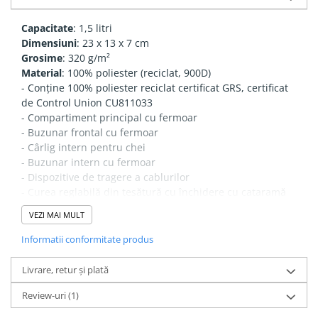
Capacitate
: 1,5 litri
Dimensiuni
: 23 x 13 x 7 cm
Grosime
: 320 g/m²
Material
: 100% poliester (reciclat, 900D)
- Conține 100% poliester reciclat certificat GRS, certificat
de Control Union CU811033
- Compartiment principal cu fermoar
- Buzunar frontal cu fermoar
- Cârlig intern pentru chei
- Buzunar intern cu fermoar
- Dispozitive de tragere a cablurilor
- Curea reglabilă din țesătură cu închidere cu cataramă
- Mâner de prindere
VEZI MAI MULT
- Curele duble de compresie
Informatii conformitate produs
Livrare, retur și plată
Review-uri
(1)