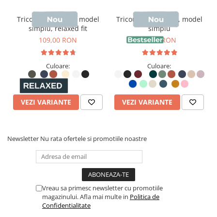
- Buzunare aplicate la spate
Tricou unisex Briz, model
Tricou unisex Sting, model
- Tiv cu cusături duble (twin-needle)
simplu, relaxed fit
simplu
109,00 RON
99,00 RON
- Vopsit după asamblare:
culorile pot varia ușor de la un
produs la altul
Culoare:
Culoare:
VEZI VARIANTE
VEZI VARIANTE
Newsletter
Nu rata ofertele si promotiile noastre
Vreau sa primesc newsletter cu promotiile
magazinului. Afla mai multe in
Politica de
Confidentialitate