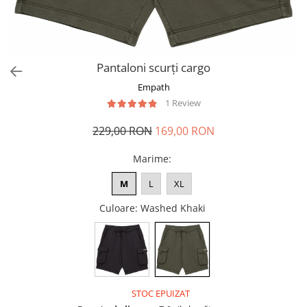
Pantaloni scurți cargo
Empath
1 Review
229,00 RON
169,00 RON
Marime
:
M
L
XL
Culoare
: Washed Khaki
STOC EPUIZAT