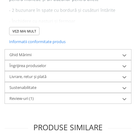
- 2 buzunare în spate cu bordură și cusături întărite
- Închidere cu nasturi și fermoar
VEZI MAI MULT
- Bandă de talie cu găici pentru curea
Informatii conformitate produs
- Stil modern
- Acest produs a fost tratat special și pare învechit în mod
Ghid Mărimi
intenționat. Acest proces de fabricație are ca rezultat
Îngrijirea produselor
variații de culoare între produse și face ca fiecare piesă
Livrare, retur și plată
să fie unică
Sustenabilitate
Review-uri
(1)
PRODUSE SIMILARE