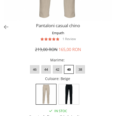
Pantaloni casual chino
Empath
1 Review
219,00 RON
165,00 RON
Marime
:
46
44
42
40
38
Culoare
: Beige
IN STOC