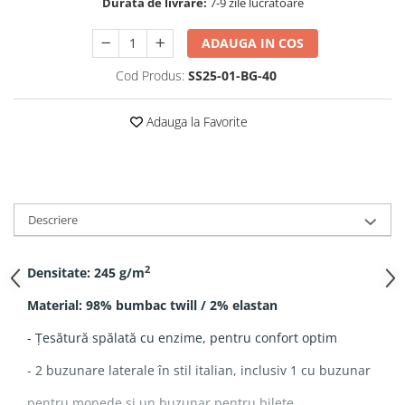
Durata de livrare:
7-9 zile lucrătoare
ADAUGA IN COS
Cod Produs:
SS25-01-BG-40
Adauga la Favorite
Descriere
2
Densitate: 245 g/m
Material: 98% bumbac twill / 2% elastan
- Țesătură spălată cu enzime, pentru confort optim
- 2 buzunare laterale în stil italian, inclusiv 1 cu buzunar
pentru monede și un buzunar pentru bilete