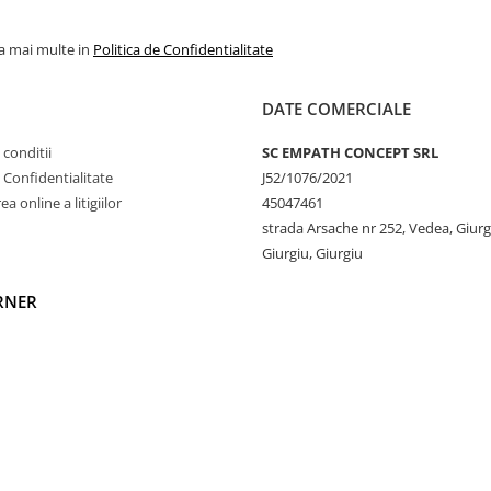
 început, mai ales dacă sunt
la mai multe in
Politica de Confidentialitate
sau dacă nu au fost spălate
DATE COMERCIALE
sul de fibre eliminate în
ai stabil.
 conditii
SC EMPATH CONCEPT SRL
e Confidentialitate
J52/1076/2021
a online a litigiilor
45047461
strada Arsache nr 252, Vedea, Giurg
Giurgiu, Giurgiu
cest hanorac este extrem de
RNER
sensibilă. Materialul moale și
elii să respire și asigurând
formându-l în alegerea