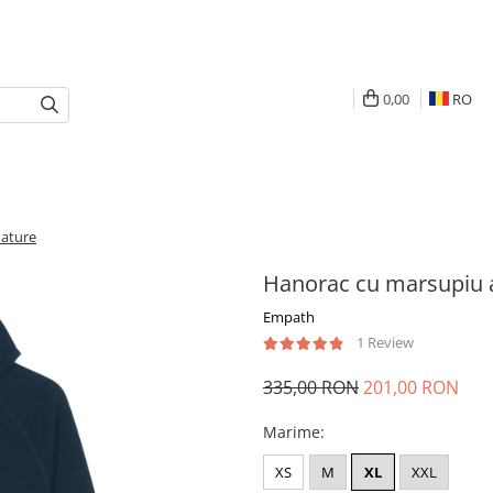
0,00
RO
Nature
Hanorac cu marsupiu a
Empath
1 Review
335,00 RON
201,00 RON
Marime
:
XS
M
XL
XXL