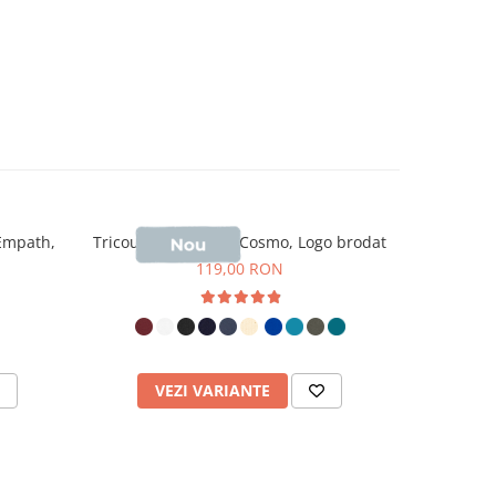
 Empath,
Tricou polo barbati Cosmo, Logo brodat
Tricou un
119,00 RON
VEZI VARIANTE
V