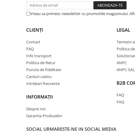
De aceea, hanoracele brushed tind să lase scame la
Vreau sa primesc newsletter cu promotiile magazinului. Af
purtate peste un strat de haine închise la culoare 
CLIENȚI
LEGAL
înainte de prima purtare. După câteva spălări, exce
timpul producției se reduce, iar materialul devine m
Contact
Termeni si
FAQ
Politica d
Info transport
Solutionare
Calitate Excepțională
Politica de Retur
ANPC
Puncte de fidelitate
ANPC-SAL
Datorită conținutului ridicat de bumbac organic, a
Carduri cadou
B2B CO
Intrebari frecvente
delicat cu pielea, fiind ideal chiar și pentru pielea 
fin oferă o senzație plăcută la purtare, permițând pi
FAQ
INFORMAȚII
FAQ
un confort optim pe tot parcursul zilei.
Despre noi
Garantia Produselor
Interiorul flaușat adaugă un plus de căldură, trans
perfectă pentru sezonul rece.
SOCIAL
URMARESTE-NE IN SOCIAL MEDIA