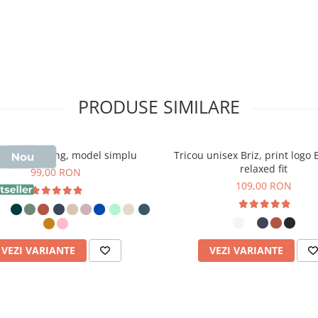
metalice
PRODUSE SIMILARE
u unisex Sting, model simplu
Tricou unisex Briz, print logo
 proces de pieptănare a
relaxed fit
99,00 RON
i "pufuite" pentru a crea
109,00 RON
re două efecte principale:
început să se desprindă
VEZI VARIANTE
VEZI VARIANTE
 structura compactă a french