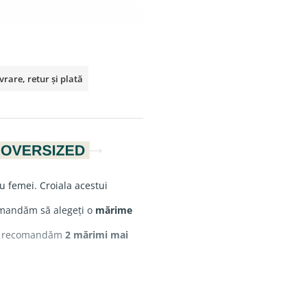
vrare, retur și plată
ru femei. Croiala acestui
comandăm să alegeți o
mărime
te, recomandăm
2 mărimi mai