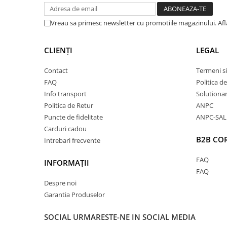
vedere, oferind un plus de calitate, confort și suste
Vreau sa primesc newsletter cu promotiile magazinului. Af
✅
Mai moale și mai delicat pe piele
– Datorită proc
pesticide și substanțe chimice agresive, fibrele ră
CLIENȚI
LEGAL
material mai fin, mai plăcut la atingere și hipoalerg
Contact
Termeni si
FAQ
Politica d
pielea sensibilă.
Info transport
Solutionare
✅
Durabilitate crescută
– Bumbacul organic este pr
Politica de Retur
ANPC
Puncte de fidelitate
ANPC-SAL
tratamente chimice, ceea ce îi păstrează structura 
Carduri cadou
B2B CO
Hainele realizate din acest material au o durată de 
Intrebari frecvente
menținându-și forma și textura chiar și după nume
FAQ
INFORMAȚII
FAQ
✅
Material mai respirabil
– Fibrele naturale permit
Despre noi
aerului, oferind un confort sporit în orice sezon. 
Garantia Produselor
convențional, acest material reglează mai bine tem
SOCIAL
URMARESTE-NE IN SOCIAL MEDIA