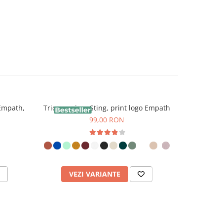
 Empath,
Tricou unisex Sting, print logo Empath
Tricou pol
99,00 RON
VEZI VARIANTE
V