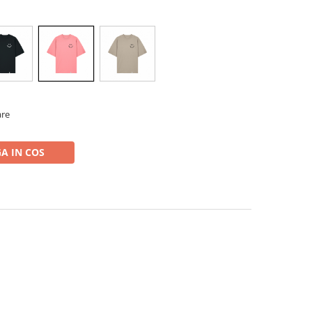
are
A IN COS