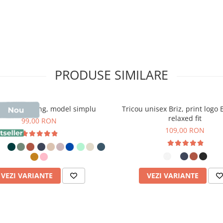
ănat
PRODUSE SIMILARE
ănat
, acest tricou oferă o
are.
u unisex Sting, model simplu
 folosind
cerneală certificată
Tricou unisex Briz, print logo
relaxed fit
99,00 RON
piele
, fără substanțe toxice.
109,00 RON
ple spălări.
VEZI VARIANTE
VEZI VARIANTE
 Diferențele Care
 din mai multe puncte de