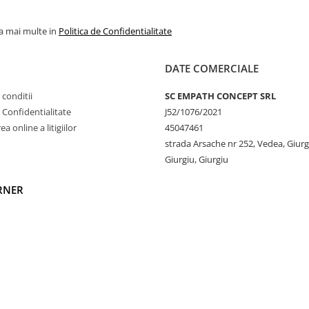
nabilitate:
la mai multe in
Politica de Confidentialitate
esului de cultivare fără
mân intacte, rezultând un
DATE COMERCIALE
enic, ideal chiar și pentru
 conditii
SC EMPATH CONCEPT SRL
e Confidentialitate
J52/1076/2021
a online a litigiilor
45047461
elucrat cu mai puține
strada Arsache nr 252, Vedea, Giurg
Giurgiu, Giurgiu
naturală mai rezistentă.
RNER
viață mai lungă,
roase spălări.
 o mai bună circulație a
În comparație cu bumbacul
peratura corpului, prevenind