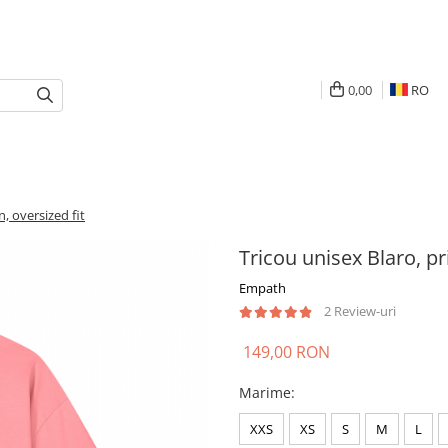
0,00
RO
, oversized fit
Tricou unisex Blaro, pr
Empath
2 Review-uri
149,00 RON
Marime
:
XXS
XS
S
M
L