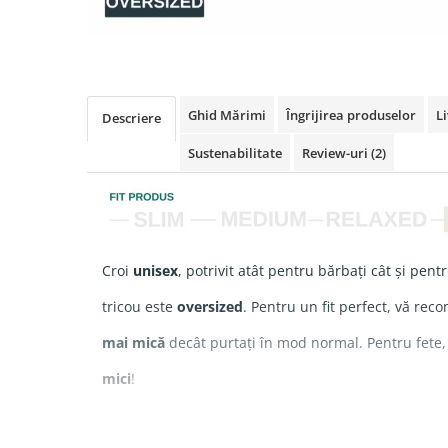
Ghid Mărimi
Îngrijirea produselor
Li
Descriere
Sustenabilitate
Review-uri
(2)
Croi
unisex
, potrivit atât pentru bărbați cât și pent
tricou este
oversized
. Pentru un fit perfect, vă re
mai mică
decât purtați în mod normal. Pentru fe
mici
!