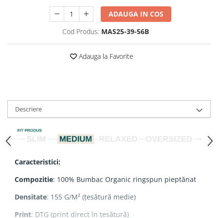
ADAUGA IN COS
Cod Produs:
MAS25-39-56B
Adauga la Favorite
Descriere
Caracteristici:
Compozitie
: 100% Bumbac Organic ringspun pieptănat
Densitate
: 155 G/M² (țesătură medie)
Print
: DTG (print direct în țesătură)