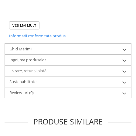
- Mâneci set-in
VEZI MAI MULT
- Bandă de întărire la gât pe interior, din același material
Informatii conformitate produs
- Cusătură dublă îngustă la manșete și tiv
Ghid Mărimi
Îngrijirea produselor
Realizat din
100% bumbac organic ringspun pieptănat
,
Livrare, retur și plată
acest tricou oferă o textură fină și moale, fiind extrem de
Sustenabilitate
plăcut la purtare.
Review-uri
(0)
Designul este realizat prin
print direct în țesătură
,
folosind
cerneală certificată Oeko-Tex
, ceea ce înseamnă
că este
sigură pentru piele
, fără substanțe toxice. Printul
PRODUSE SIMILARE
rămâne
intens și durabil
chiar și după multiple spălări.