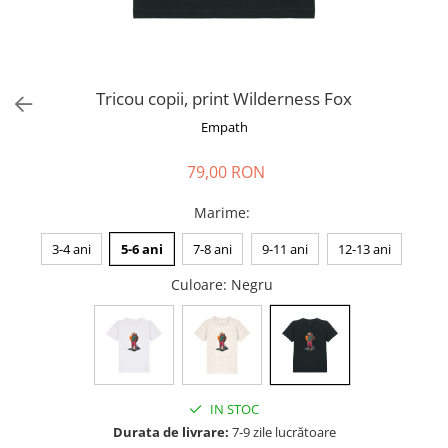
Tricou copii, print Wilderness Fox
Empath
79,00 RON
Marime
:
3-4 ani
5-6 ani
7-8 ani
9-11 ani
12-13 ani
Culoare
: Negru
IN STOC
Durata de livrare:
7-9 zile lucrătoare