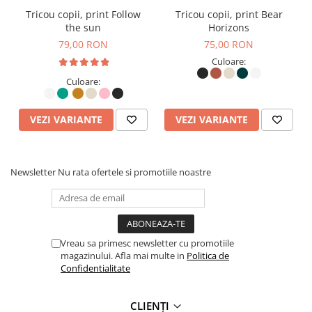
Tricou copii, print Follow
Tricou copii, print Bear
the sun
Horizons
Bumbac Organic vs. Bumbac Convențional – Diferențele
79,00 RON
75,00 RON
Care Contează
Culoare:
Culoare:
Bumbacul organic este superior celui convențional din
mai multe puncte de vedere, oferind un plus de calitate,
VEZI VARIANTE
VEZI VARIANTE
confort și sustenabilitate:
✅
Mai moale și mai delicat pe piele
– Datorită procesului
Newsletter
Nu rata ofertele si promotiile noastre
de cultivare fără pesticide și substanțe chimice agresive,
fibrele rămân intacte, rezultând un material mai fin, mai
plăcut la atingere și hipoalergenic, ideal chiar și pentru
Vreau sa primesc newsletter cu promotiile
magazinului. Afla mai multe in
Politica de
pielea sensibilă.
Confidentialitate
✅
Durabilitate crescută
– Bumbacul organic este
CLIENȚI
prelucrat cu mai puține tratamente chimice, ceea ce îi