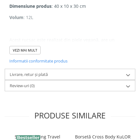
Dimensiune produs
: 40 x 10 x 30 cm
Volum
: 12L
Acest rucsac este realizat din piele vegană, are un
VEZI MAI MULT
compartiment căptușit pentru laptop și poate fi atașat cu
Informatii conformitate produs
ușurință de bicicletă.
Livrare, retur și plată
Review-uri
(0)
PRODUSE SIMILARE
Sapca Trekking Travel
Borsetă Cross Body KuLOR