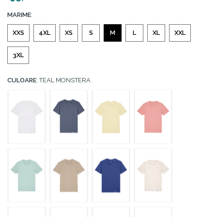
MARIME
:
XXS
4XL
XS
S
M
L
XL
XXL
3XL
CULOARE
: TEAL MONSTERA