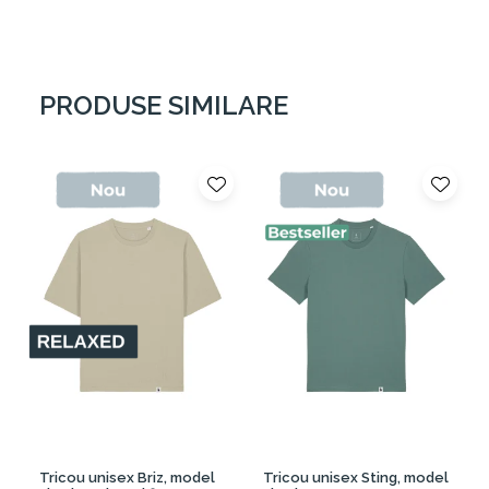
Bumbacul organic este superior celui convențional din mai
multe puncte de vedere, oferind un plus de calitate, confort
și sustenabilitate:
PRODUSE SIMILARE
✅
Mai moale și mai delicat pe piele
– Datorită procesului
de cultivare fără pesticide și substanțe chimice agresive,
fibrele rămân intacte, rezultând un material mai fin, mai
plăcut la atingere și hipoalergenic, ideal chiar și pentru
pielea sensibilă.
✅
Durabilitate crescută
– Bumbacul organic este prelucrat
cu mai puține tratamente chimice, ceea ce îi păstrează
structura naturală mai rezistentă. Hainele realizate din acest
material au o durată de viață mai lungă, menținându-și
Tricou unisex Briz, model
Tricou unisex Sting, model