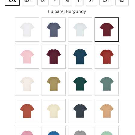
XXS
4XL
XS
S
M
L
XL
XXL
3XL
Culoare
: Burgundy