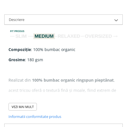
Descriere
Compoziție
: 100% bumbac organic
Grosime
: 180 gsm
Realizat din
100% bumbac organic ringspun pieptănat
,
acest tricou oferă o textură fină și moale, fiind extrem de
plăcut la purtare.
VEZI MAI MULT
Designul este realizat prin
print direct în țesătură
,
Informatii conformitate produs
folosind
cerneală certificată Oeko-Tex
, ceea ce înseamnă