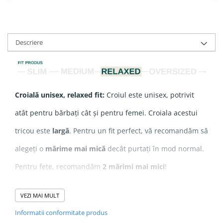
Descriere
Croială unisex, relaxed fit:
Croiul este unisex, potrivit
atât pentru bărbați cât și pentru femei. Croiala acestui
tricou este
largă
. Pentru un fit perfect, vă recomandăm să
alegeți o
mărime mai mică
decât purtați în mod normal.
Pentru fete, recomandăm
2 mărimi mai mici
!
VEZI MAI MULT
Compozitie
: 100% Bumbac Organic ringspun pieptănat
Informatii conformitate produs
Grosime
: 155 GSM