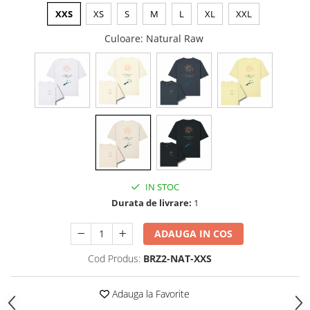
XXS
XS
S
M
L
XL
XXL
Culoare
: Natural Raw
IN STOC
Durata de livrare:
1
ADAUGA IN COS
Cod Produs:
BRZ2-NAT-XXS
Adauga la Favorite