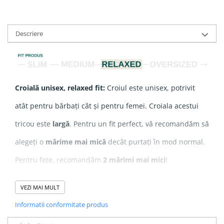
Descriere
Croială unisex, relaxed fit:
Croiul este unisex, potrivit
atât pentru bărbați cât și pentru femei. Croiala acestui
tricou este
largă
. Pentru un fit perfect, vă recomandăm să
alegeți o
mărime mai mică
decât purtați în mod normal.
Pentru fete, recomandăm
2 mărimi mai mici
!
VEZI MAI MULT
Compozitie
: 100% Bumbac Organic ringspun pieptănat
Informatii conformitate produs
Grosime
: 155 GSM