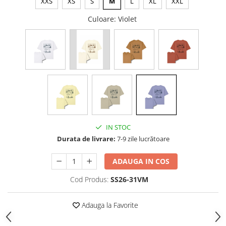
XXS
XS
S
M
L
XL
XXL
Culoare
: Violet
IN STOC
Durata de livrare:
7-9 zile lucrătoare
ADAUGA IN COS
Cod Produs:
SS26-31VM
Adauga la Favorite