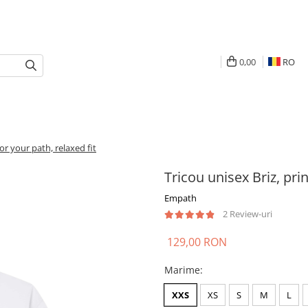
0,00
RO
lor your path, relaxed fit
Tricou unisex Briz, prin
Empath
2 Review-uri
129,00 RON
Marime
:
XXS
XS
S
M
L