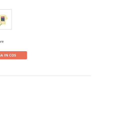
are
A IN COS