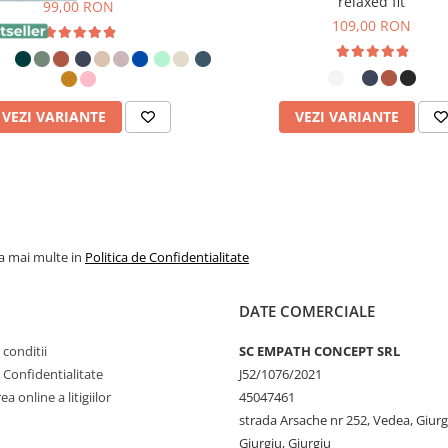
relaxed fit
99,00 RON
109,00 RON
ănat
, acest tricou oferă o
VEZI VARIANTE
VEZI VARIANTE
are.
 folosind
cerneală certificată
piele
, fără substanțe toxice.
ple spălări.
la mai multe in
Politica de Confidentialitate
DATE COMERCIALE
ențele Care Contează
 conditii
SC EMPATH CONCEPT SRL
 din mai multe puncte de
e Confidentialitate
J52/1076/2021
a online a litigiilor
45047461
nabilitate:
strada Arsache nr 252, Vedea, Giurg
esului de cultivare fără
Giurgiu, Giurgiu