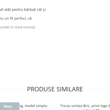
vit atât pentru bărbați cât și
ru un fit perfect, vă
urtați în mod normal.
ănat
ficată Oeko-Tex + DTF
PRODUSE SIMILARE
umbac nefinisat
, fără
i inserții
, fiind mai puțin
u unisex Sting, model simplu
Tricou unisex Briz, print logo
ectul autentic al