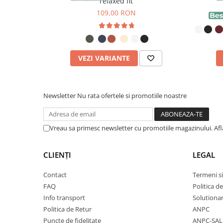
relaxed fit
materialului și îi conferă unicitatea.
109,00 RON
Realizat din
100% bumbac organic ringspun piept
VEZI VARIANTE
textură fină și moale, fiind extrem de plăcut la purt
Designul este realizat prin
print direct în țesătură
,
Newsletter
Nu rata ofertele si promotiile noastre
Oeko-Tex
, ceea ce înseamnă că este
sigură pentru 
Printul rămâne
intens și durabil
chiar și după multi
Vreau sa primesc newsletter cu promotiile magazinului. Af
CLIENȚI
LEGAL
Bumbac Organic vs. Bumbac Convențional – Difer
Contact
Termeni si
Bumbacul organic este superior celui convențional
FAQ
Politica d
Info transport
Solutionare
vedere, oferind un plus de calitate, confort și suste
Politica de Retur
ANPC
✅
Mai moale și mai delicat pe piele
– Datorită proc
Puncte de fidelitate
ANPC-SAL