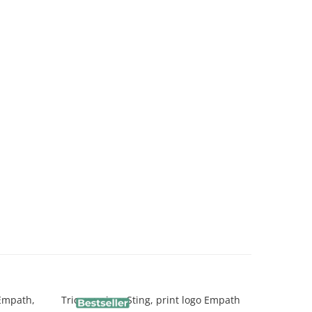
 Empath,
Tricou unisex Sting, print logo Empath
Tricou pol