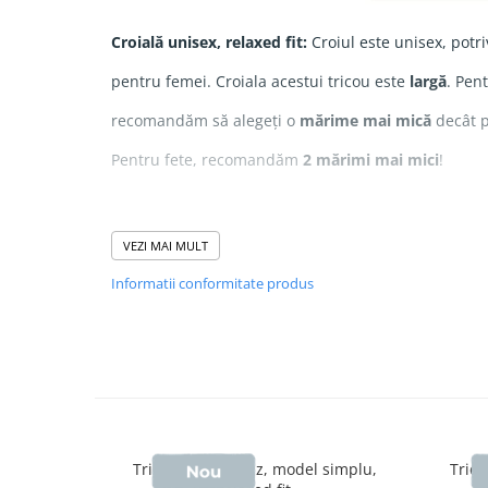
Croială unisex, relaxed fit:
Croiul este unisex, potri
pentru femei. Croiala acestui tricou este
largă
. Pent
recomandăm să alegeți o
mărime mai mică
decât p
Pentru fete, recomandăm
2 mărimi mai mici
!
Compozitie
: 100% Bumbac Organic ringspun piept
VEZI MAI MULT
Grosime
: 155 GSM
Informatii conformitate produs
Print
: Direct în țesătură realizată cu cerneală certi
Nota:
Culoarea "
Natural Raw
" provine din
b
vopsire sau prelucrare. Țesătura prezintă
mic
Tricou unisex Briz, model simplu,
Trico
netedă decât celelalte culori – acesta este asp