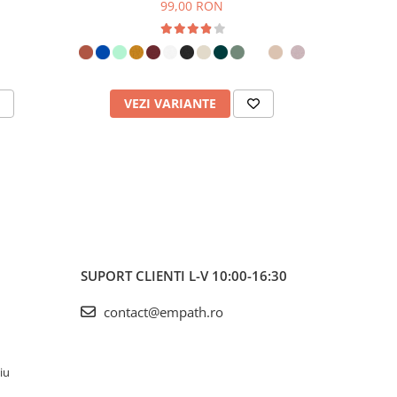
99,00 RON
VEZI VARIANTE
V
SUPORT CLIENTI
L-V 10:00-16:30
contact@empath.ro
iu