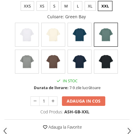
XXS
XS
S
M
L
XL
XXL
Culoare
: Green Bay
IN STOC
Durata de livrare:
7-9 zile lucrătoare
ADAUGA IN COS
Cod Produs:
ASH-GB-XXL
Adauga la Favorite