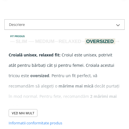
Descriere
Croială unisex, relaxed fit:
Croiul este unisex, potrivit
atât pentru bărbați cât și pentru femei. Croiala acestui
tricou este
oversized
. Pentru un fit perfect, vă
recomandăm să alegeți o
mărime mai mică
decât purtați
în mod normal. Pentru fete, recomandăm
2 mărimi mai
mici
!
VEZI MAI MULT
Informatii conformitate produs
Compozitie
: 100% Bumbac Organic ringspun pieptănat