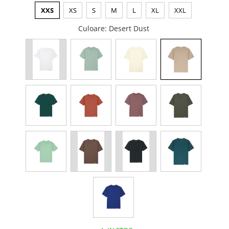
XXS
XS
S
M
L
XL
XXL
Culoare
: Desert Dust