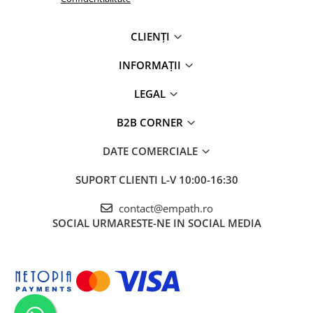
fibrele rămân intacte, rezultând un material mai fin, mai
CLIENȚI
plăcut la atingere și hipoalergenic, ideal chiar și pentru
pielea sensibilă.
INFORMAȚII
✅
Durabilitate crescută
– Bumbacul organic este
LEGAL
prelucrat cu mai puține tratamente chimice, ceea ce îi
B2B CORNER
păstrează structura naturală mai rezistentă. Hainele
DATE COMERCIALE
realizate din acest material au o durată de viață mai
SUPORT CLIENTI
L-V 10:00-16:30
lungă, menținându-și forma și textura chiar și după
contact@empath.ro
numeroase spălări.
SOCIAL
URMARESTE-NE IN SOCIAL MEDIA
✅
Material mai respirabil
– Fibrele naturale permit o mai
bună circulație a aerului, oferind un confort sporit în
orice sezon. În comparație cu bumbacul convențional,