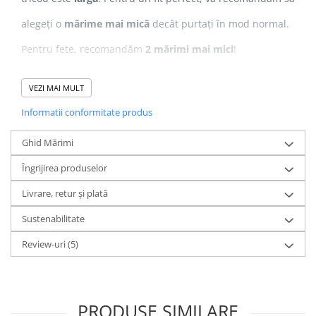
alegeți o
mărime mai mică
decât purtați în mod normal.
Pentru fete, recomandăm
2 mărimi mai mici
!
VEZI MAI MULT
Compozitie
: 100% Bumbac Organic ringspun pieptănat
Informatii conformitate produs
Grosime
: 240 G/M² (țesătură grea)
Ghid Mărimi
Îngrijirea produselor
Realizat din
100% bumbac organic ringspun pieptănat
,
Livrare, retur și plată
acest tricou oferă o textură fină și moale, fiind extrem de
Sustenabilitate
plăcut la purtare.
Review-uri
(5)
Designul este realizat prin
print direct în țesătură
,
folosind
cerneală certificată Oeko-Tex
, ceea ce înseamnă
că este
sigură pentru piele
, fără substanțe toxice. Printul
PRODUSE SIMILARE