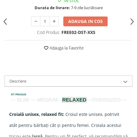
IN STOC
Durata de livrare:
7-9 zile lucrătoare
ADAUGA IN COS
Cod Produs:
FREE02-DST-XXS
Adauga la Favorite
Descriere
Croială unisex, relaxed fit:
Croiul este unisex, potrivit
atât pentru bărbați cât și pentru femei. Croiala acestui
tricou este
largă
. Pentru un fit perfect, vă recomandăm să