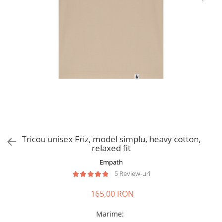
Tricou unisex Friz, model simplu, heavy cotton,
relaxed fit
Empath
5 Review-uri
165,00 RON
Marime
: