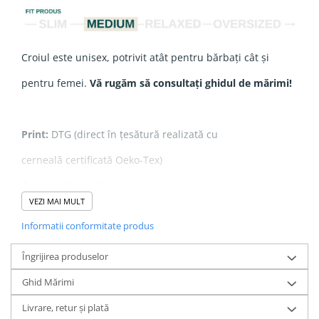
Croiul este unisex, potrivit atât pentru bărbați cât și
pentru femei.
Vă rugăm să consultați ghidul de mărimi!
Print:
DTG (direct în țesătură realizată cu
cerneală certificată Oeko-Tex)
Compoziție
: 100% bumbac organic
VEZI MAI MULT
Grosime
: 180 gsm
Informatii conformitate produs
Îngrijirea produselor
Realizat din
100% bumbac organic ringspun pieptănat
,
Ghid Mărimi
acest tricou oferă o textură fină și moale, fiind extrem de
Livrare, retur și plată
plăcut la purtare.