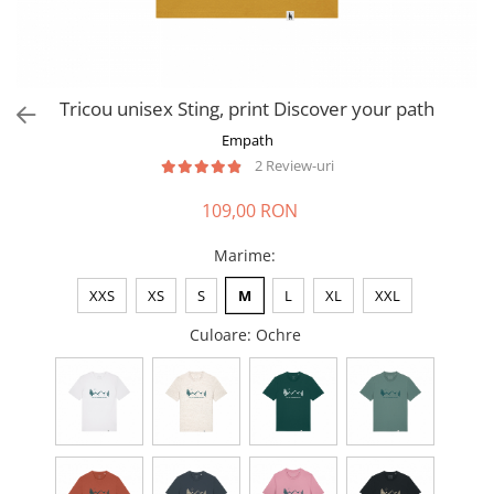
Tricou unisex Sting, print Discover your path
Empath
2 Review-uri
109,00 RON
Marime
:
XXS
XS
S
M
L
XL
XXL
Culoare
: Ochre