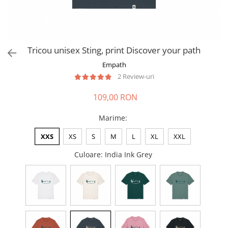
Tricou unisex Sting, print Discover your path
Empath
2 Review-uri
109,00 RON
Marime
:
XXS
XS
S
M
L
XL
XXL
Culoare
: India Ink Grey