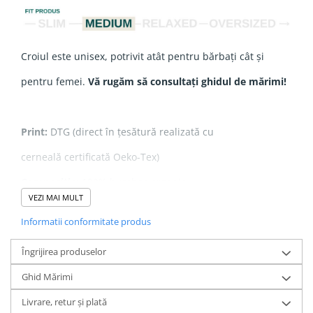
Croiul este unisex, potrivit atât pentru bărbați cât și
pentru femei.
Vă rugăm să consultați ghidul de mărimi!
Print:
DTG (direct în țesătură realizată cu
cerneală certificată Oeko-Tex)
Compoziție
: 100% bumbac organic
VEZI MAI MULT
Grosime
: 180 gsm
Informatii conformitate produs
Îngrijirea produselor
Realizat din
100% bumbac organic ringspun pieptănat
,
Ghid Mărimi
acest tricou oferă o textură fină și moale, fiind extrem de
Livrare, retur și plată
plăcut la purtare.