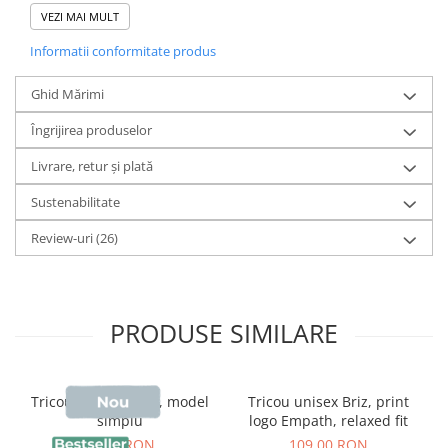
VEZI MAI MULT
Compozitie
: 100% Bumbac Organic ringspun pieptănat
Informatii conformitate produs
Grosime
: 155 GSM
Ghid Mărimi
Îngrijirea produselor
Nota:
Culoarea "
Natural Raw
" provine din
bumbac
Livrare, retur și plată
nefinisat
, fără vopsire sau prelucrare. Țesătura prezintă
Sustenabilitate
mici inserții
, fiind mai puțin netedă decât celelalte culori
Review-uri
(26)
– acesta este aspectul autentic al materialului și îi
conferă unicitatea.
PRODUSE SIMILARE
Realizat din
100% bumbac organic ringspun pieptănat
,
acest tricou oferă o textură fină și moale, fiind extrem de
Tricou unisex Sting, model
Tricou unisex Briz, print
simplu
logo Empath, relaxed fit
plăcut la purtare.
99,00 RON
109,00 RON