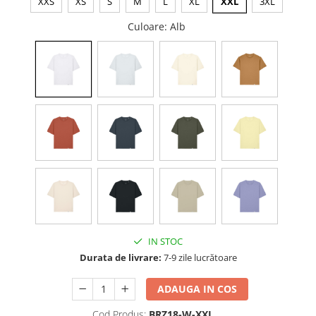
XXS
XS
S
M
L
XL
XXL
3XL
Culoare
: Alb
IN STOC
Durata de livrare:
7-9 zile lucrătoare
ADAUGA IN COS
Cod Produs:
BRZ18-W-XXL