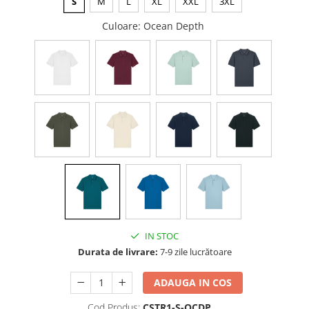
S
M
L
XL
XXL
3XL
Culoare
: Ocean Depth
IN STOC
Durata de livrare:
7-9 zile lucrătoare
ADAUGA IN COS
Cod Produs:
CSTR1-S-OCDP