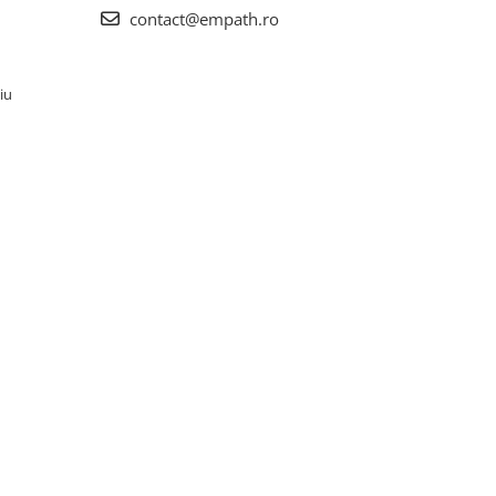
contact@empath.ro
iu