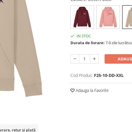
IN STOC
Durata de livrare:
7-9 zile lucrăto
ADAUG
Cod Produs:
F25-10-DD-XXL
Adauga la Favorite
vrare, retur și plată