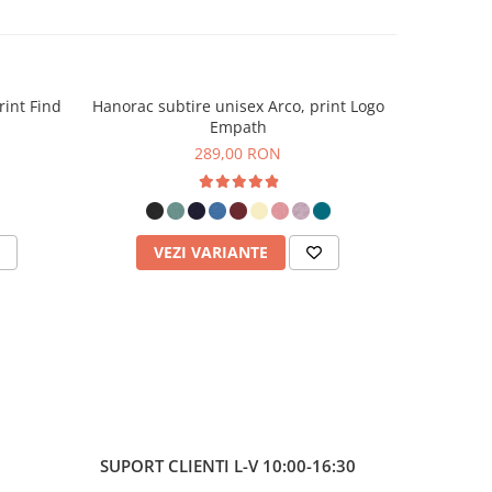
rint Find
Hanorac subtire unisex Arco, print Logo
Hanorac su
Empath
289,00 RON
VEZI VARIANTE
V
SUPORT CLIENTI
L-V 10:00-16:30