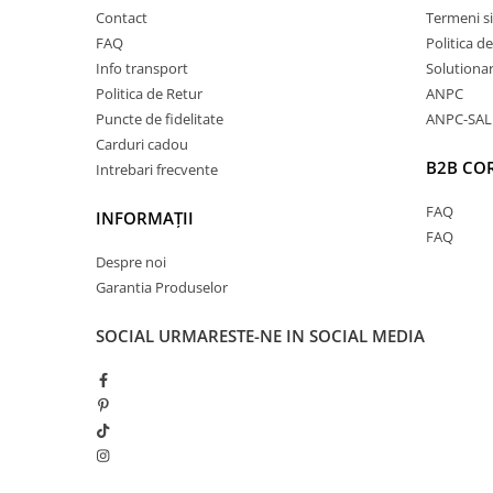
Contact
Termeni si
FAQ
Politica d
Calitate Excepțională
Info transport
Solutionare
Politica de Retur
Datorită conținutului ridicat de bumbac organic, a
ANPC
Puncte de fidelitate
ANPC-SAL
delicat cu pielea, fiind ideal chiar și pentru pielea 
Carduri cadou
B2B CO
Intrebari frecvente
fin oferă o senzație plăcută la purtare, permițând pi
FAQ
un confort optim pe tot parcursul zilei.
INFORMAȚII
FAQ
Interiorul flaușat adaugă un plus de căldură, trans
Despre noi
Garantia Produselor
perfectă pentru sezonul rece.
SOCIAL
URMARESTE-NE IN SOCIAL MEDIA
Durabilitate Sporită
Hainele din bumbac organic sunt mai rezistente și î
impecabilă în timp, fiind superioare celor realizate