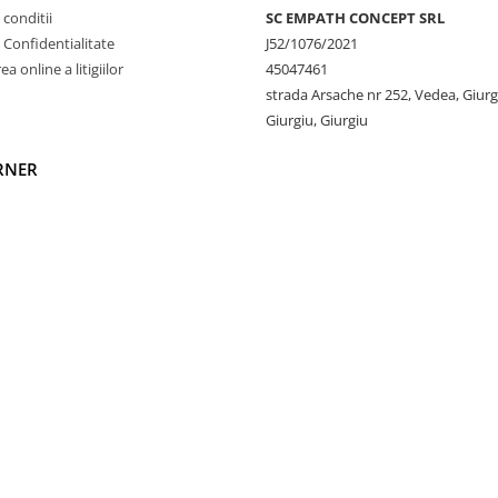
 conditii
SC EMPATH CONCEPT SRL
e Confidentialitate
J52/1076/2021
a online a litigiilor
45047461
cest hanorac este extrem de
strada Arsache nr 252, Vedea, Giurg
Giurgiu, Giurgiu
sensibilă. Materialul moale și
RNER
elii să respire și asigurând
formându-l în alegerea
și păstrează forma și textura
 din materiale convenționale.