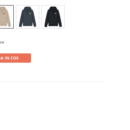
are
A IN COS