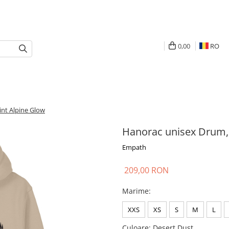
0,00
RO
int Alpine Glow
Hanorac unisex Drum, 
Empath
209,00 RON
Marime
:
XXS
XS
S
M
L
Culoare
: Desert Dust