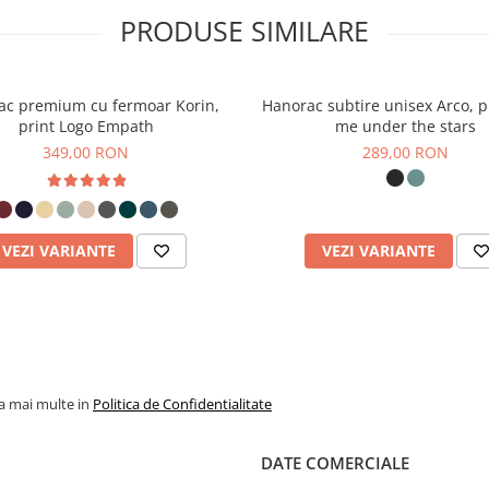
PRODUSE SIMILARE
 proces de pieptănare a
ac premium cu fermoar Korin,
Hanorac subtire unisex Arco, p
i "pufuite" pentru a crea
print Logo Empath
me under the stars
re două efecte principale:
349,00 RON
289,00 RON
început să se desprindă
VEZI VARIANTE
VEZI VARIANTE
 structura compactă a french
 început, mai ales dacă sunt
sau dacă nu au fost spălate
la mai multe in
Politica de Confidentialitate
sul de fibre eliminate în
DATE COMERCIALE
ai stabil.