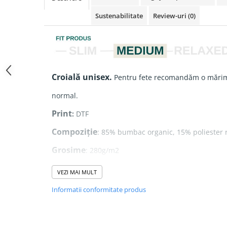
Sustenabilitate
Review-uri
(0)
Croială unisex.
Pentru fete recomandăm o mărim
normal.
Print
:
DTF
Compoziție
: 85% bumbac organic, 15% poliester r
Grosime
: 280g/m2
VEZI MAI MULT
- Șnururi rotunde în culoarea hanoracului.
Informatii conformitate produs
- Buzunar frontal tip marsupiu.
- Interior glugă din același material.