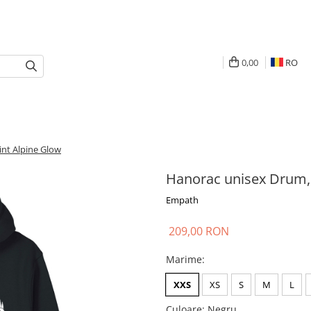
0,00
RO
int Alpine Glow
Hanorac unisex Drum, 
Empath
209,00 RON
Marime
:
XXS
XS
S
M
L
Culoare
: Negru