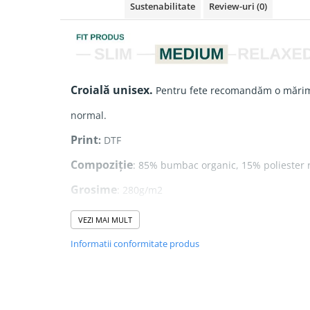
Sustenabilitate
Review-uri
(0)
Croială unisex.
Pentru fete recomandăm o mărim
normal.
Print
:
DTF
Compoziție
: 85% bumbac organic, 15% poliester r
Grosime
: 280g/m2
VEZI MAI MULT
- Șnururi rotunde în culoarea hanoracului.
Informatii conformitate produs
- Buzunar frontal tip marsupiu.
- Interior glugă din același material.