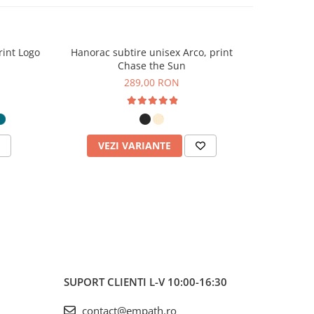
rint Logo
Hanorac subtire unisex Arco, print
Ha
Chase the Sun
289,00 RON
VEZI VARIANTE
V
SUPORT CLIENTI
L-V 10:00-16:30
contact@empath.ro