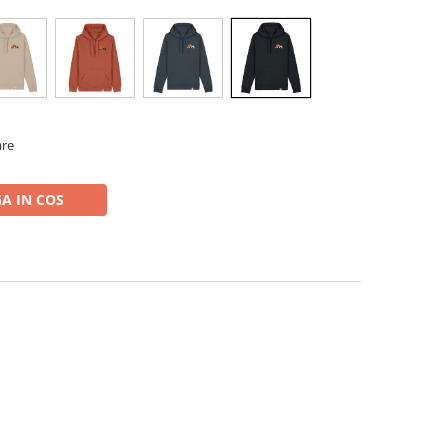
are
A IN COS