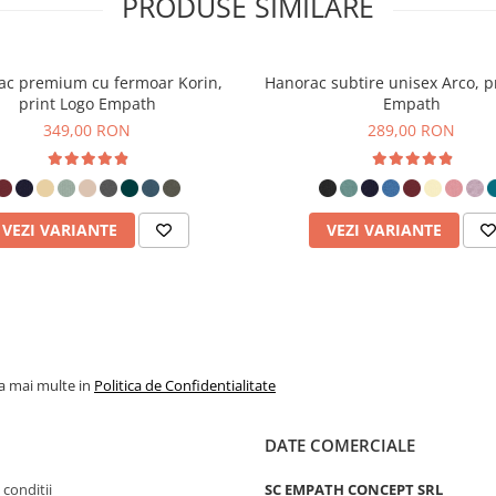
PRODUSE SIMILARE
 proces de pieptănare a
ac premium cu fermoar Korin,
Hanorac subtire unisex Arco, p
i "pufuite" pentru a crea
print Logo Empath
Empath
re două efecte principale:
349,00 RON
289,00 RON
început să se desprindă
VEZI VARIANTE
VEZI VARIANTE
 structura compactă a french
 început, mai ales dacă sunt
sau dacă nu au fost spălate
la mai multe in
Politica de Confidentialitate
sul de fibre eliminate în
DATE COMERCIALE
ai stabil.
 conditii
SC EMPATH CONCEPT SRL