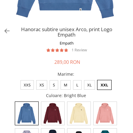
Hanorac subtire unisex Arco, print Logo
Empath
Empath
1 Review
289,00 RON
Marime
:
XXS
XS
S
M
L
XL
XXL
Culoare
: Bright Blue