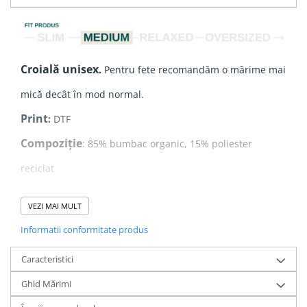
Croială unisex
.
Pentru fete recomandăm o mărime mai
mică decât în mod normal.
Print
:
DTF
Compoziție
: 85% bumbac organic, 15% poliester
reciclat
Grosime
:
300g/m2
VEZI MAI MULT
- Handfeel moale
Informatii conformitate produs
- Bordură reiată la manșete și la bază
- Interior French Terry, potrivit pentru primăvară sau seri
Caracteristici
răcoroase de vară
Ghid Mărimi