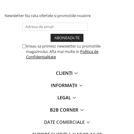
✅
Potrivit pentru orice sezon
Newsletter
Nu rata ofertele si promotiile noastre
Fie că il porți în oraș, la birou sau în timpul călătoriilor,
aceast hanorac va deveni rapid un element esențial din
garderoba ta!
Vreau sa primesc newsletter cu promotiile
magazinului. Afla mai multe in
Politica de
- Toate produsele noastre sunt imprimate în studioul
Confidentialitate
nostru cu cerneală ecofriendly, certificată Oeko-Tex.
- Nu lucrăm cu stocuri, fiecare produs este realizat la
comandă, din acest motiv pot exista diferențe minore de
CLIENȚI
poziționare/mărime a printului.
INFORMAȚII
LEGAL
B2B CORNER
DATE COMERCIALE