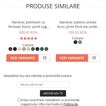
mai potrivit
pentru
vreme mai caldă.
PRODUSE SIMILARE
Versatilitate & Durabilitate
Hanorac premium cu
Hanorac subtire unisex
fermoar Korin, print Logo
Arco, print Find me under
Aceast hanorac este potrivit atât pentru activități casual,
Empath
the stars
349,00 RON
289,00 RON
cât și pentru ținute smart-casual.
Culoare:
Culoare:
Se combină ușor cu jeanși, pantaloni chinos sau
echipamente sportive, oferind un look relaxat și modern.
VEZI VARIANTE
VEZI VARIANTE
✅
Prietenos cu pielea și mediul
✅
Material moale, respirabil și durabil
Newsletter
Nu rata ofertele si promotiile noastre
✅
Potrivit pentru orice sezon
Fie că il porți în oraș, la birou sau în timpul călătoriilor,
aceast hanorac va deveni rapid un element esențial din
Vreau sa primesc newsletter cu promotiile
magazinului. Afla mai multe in
Politica de
garderoba ta!