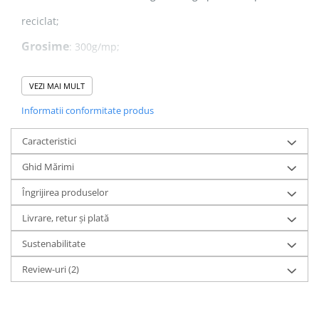
reciclat;
Grosime
: 300g/mp;
VEZI MAI MULT
- Interior french terry, potrivit pentru primăvară-vară
Informatii conformitate produs
- Buzunar tip marsupiu
Caracteristici
- Interior glugă din același material.
Ghid Mărimi
- Fermoar si șnururi cu capete metalice
Îngrijirea produselor
Livrare, retur și plată
De ce să alegi French Terry?
Sustenabilitate
Spre deosebire de materialele pufoase la interior
Review-uri
(2)
(brushed),
French Terry
nu este pieptănat pe interior,
ceea ce îl face mai
mai puțin predispus la scămoșare
ș
i