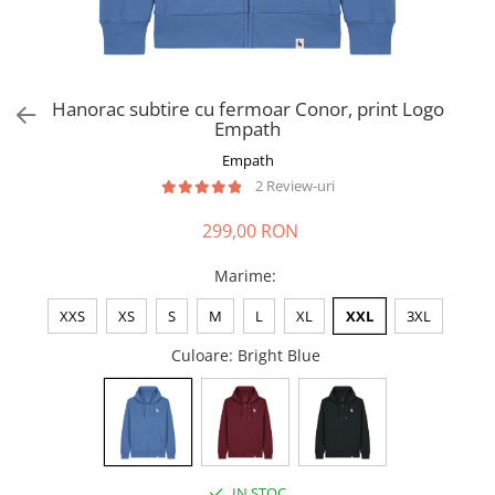
Hanorac subtire cu fermoar Conor, print Logo
Empath
Empath
2 Review-uri
299,00 RON
Marime
:
XXS
XS
S
M
L
XL
XXL
3XL
Culoare
: Bright Blue
IN STOC