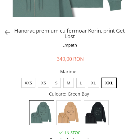
Hanorac premium cu fermoar Korin, print Get
Lost
Empath
349,00 RON
Marime
:
XXS
XS
S
M
L
XL
XXL
Culoare
: Green Bay
IN STOC