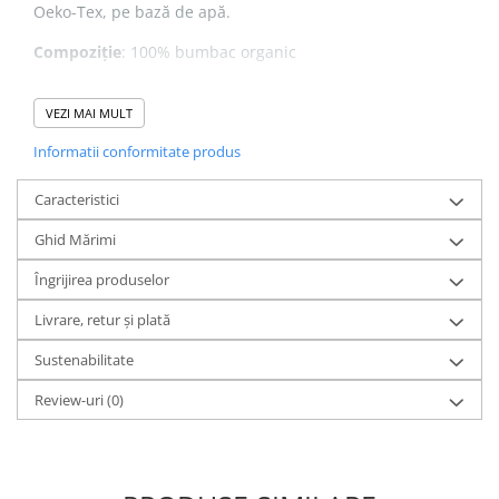
Oeko-Tex, pe bază de apă.
Compoziție
: 100% bumbac organic
Grosime
:
350g/mp
VEZI MAI MULT
Informatii conformitate produs
- Buzunar frontal tip marsupiu.
Caracteristici
- Interior glugă din același material.
Ghid Mărimi
- Fermoar și ochiuri șnur metalice;
Îngrijirea produselor
- Snururi cu capete metalice
Livrare, retur și plată
Sustenabilitate
Interiorul brushed (pufos)
este creat printr-un proces de
Review-uri
(0)
pieptănare a materialului, unde fibrele interioare sunt
ridicate și "pufuite" pentru a crea acea senzație moale și
confortabilă. Acest proces are două efecte principale: