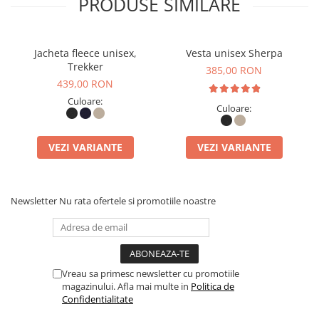
PRODUSE SIMILARE
- Slăbește fibrele de suprafață, ceea ce face ca la început
să se desprindă micro-fibre și scame.
Jacheta fleece unisex,
Vesta unisex Sherpa
Trekker
385,00 RON
- Creează un strat mai moale, dar mai fragil față de
439,00 RON
structura compactă a french terry.
Culoare:
Culoare:
De aceea, hanoracele brushed tind să lase scame la
VEZI VARIANTE
VEZI VARIANTE
început, mai ales dacă sunt purtate peste un strat de
haine închise la culoare sau dacă nu au fost spălate
Newsletter
Nu rata ofertele si promotiile noastre
înainte de prima purtare. După câteva spălări, excesul de
fibre eliminate în timpul producției se reduce, iar
materialul devine mai stabil.
Vreau sa primesc newsletter cu promotiile
magazinului. Afla mai multe in
Politica de
Confidentialitate
Calitate Excepțională