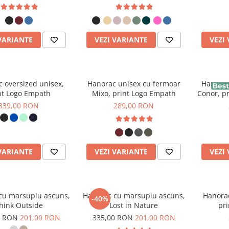
VARIANTE
VEZI VARIANTE
VEZI
 oversized unisex,
Hanorac unisex cu fermoar
Hanorac
nt Logo Empath
Mixo, print Logo Empath
Conor, pr
wa
339,00 RON
289,00 RON
VARIANTE
VEZI VARIANTE
VEZI
cu marsupiu ascuns,
Hanorac cu marsupiu ascuns,
Hanorac
-40%
hink Outside
Lost in Nature
pri
0 RON
201,00 RON
335,00 RON
201,00 RON