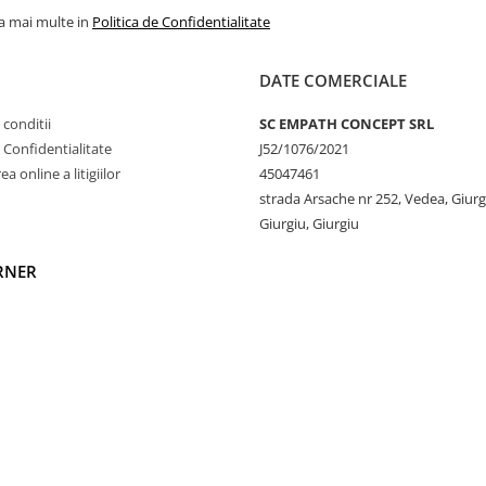
la mai multe in
Politica de Confidentialitate
DATE COMERCIALE
 conditii
SC EMPATH CONCEPT SRL
e Confidentialitate
J52/1076/2021
a online a litigiilor
45047461
strada Arsache nr 252, Vedea, Giurg
Giurgiu, Giurgiu
RNER