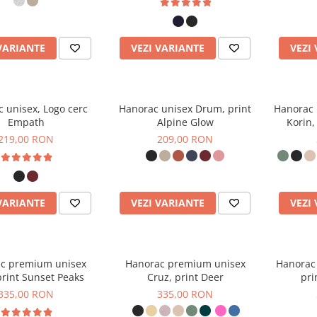
VARIANTE
VEZI VARIANTE
VEZI
 unisex, Logo cerc
Hanorac unisex Drum, print
Hanorac
Empath
Alpine Glow
Korin,
219,00 RON
209,00 RON
VARIANTE
VEZI VARIANTE
VEZI
c premium unisex
Hanorac premium unisex
Hanorac 
print Sunset Peaks
Cruz, print Deer
pri
335,00 RON
335,00 RON