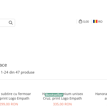
0,00
RO
ace
1-
24
din
47
produse
 subtire cu fermoar
Hanorac premium unisex
Hanorac
 print Logo Empath
Cruz, print Logo Empath
a
299,00 RON
335,00 RON