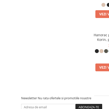
Hydro
(1)
Dark Heather Blue
(1)
VEZI 
India Ink Grey
(1)
Mindful Blue
(1)
Lavender
(1)
Misty Jade
(1)
Hanorac 
Korin, 
VEZI 
Newsletter
Nu rata ofertele si promotiile noastre