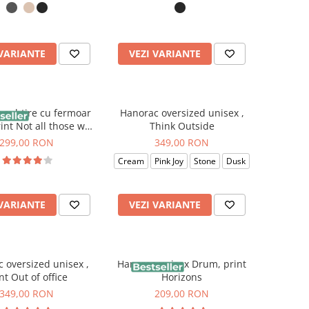
 VARIANTE
VEZI VARIANTE
 subtire cu fermoar
Hanorac oversized unisex ,
int Not all those who
Think Outside
nder are lost
299,00 RON
349,00 RON
Cream
Pink Joy
Stone
Dusk
 VARIANTE
VEZI VARIANTE
 oversized unisex ,
Hanorac unisex Drum, print
nt Out of office
Horizons
349,00 RON
209,00 RON