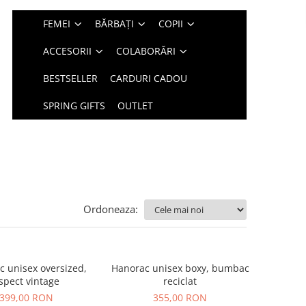
FEMEI
BĂRBAȚI
COPII
ACCESORII
COLABORĂRI
BESTSELLER
CARDURI CADOU
SPRING GIFTS
OUTLET
Ordoneaza:
 unisex oversized,
Hanorac unisex boxy, bumbac
spect vintage
reciclat
399,00 RON
355,00 RON