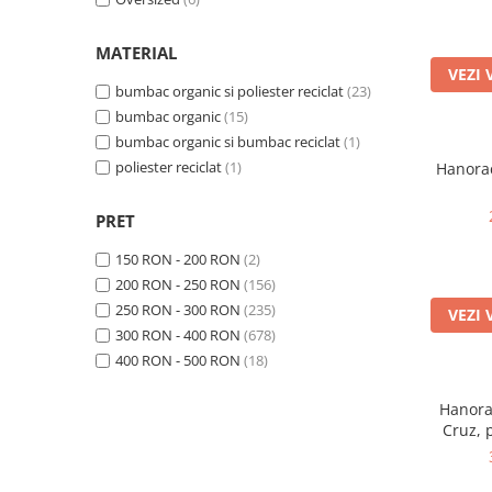
Red Brown
(3)
Aloe
(3)
MATERIAL
Anthracite
(3)
VEZI 
Stargazer
(3)
bumbac organic si poliester reciclat
(23)
Cream
(3)
bumbac organic
(15)
Desert Dust
(3)
bumbac organic si bumbac reciclat
(1)
Bubble Pink
(3)
poliester reciclat
(1)
Hanorac
Antracite
(2)
Ocean Depth
(2)
PRET
Heather Grey
(2)
Butter
(2)
150 RON - 200 RON
(2)
Natural Raw
(2)
200 RON - 250 RON
(156)
Faded Olive
(2)
250 RON - 300 RON
(235)
VEZI 
Stone
(2)
300 RON - 400 RON
(678)
Misty Grey
(2)
400 RON - 500 RON
(18)
Dusk
(2)
Earthy Red
(1)
Hanora
Cruz, 
Blue Stone
(1)
Blue Grey
(1)
Natural
(1)