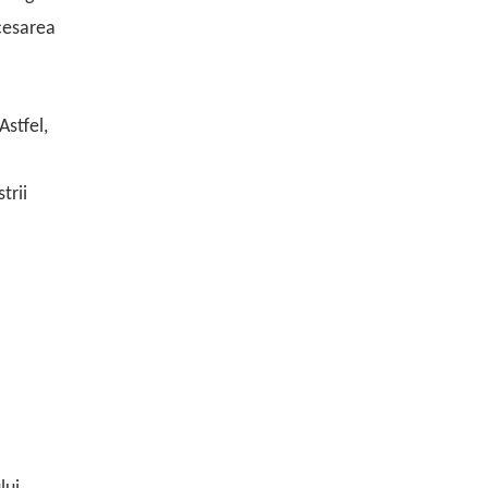
ocesarea
Astfel,
trii