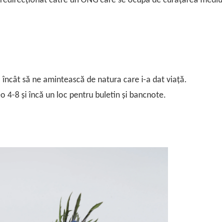
 redirecționat către un ONG care se ocupă de curățarea mediu
l încât să ne amintească de natura care i-a dat viață.
 4-8 și încă un loc pentru buletin și bancnote.