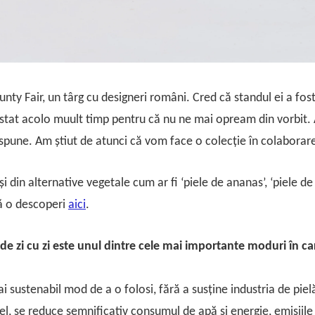
ty Fair, un târg cu designeri români. Cred că standul ei a fost
 stat acolo muult timp pentru că nu ne mai opream din vorbit. 
r spune. Am știut de atunci că vom face o colecție în colaborar
i din alternative vegetale cum ar fi ‘piele de ananas’, ‘piele de
să o descoperi
aici
.
 de zi cu zi este unul dintre cele mai importante moduri în ca
ai sustenabil mod de a o folosi, fără a susține industria de pielă
el, se reduce semnificativ consumul de apă și energie, emisiile