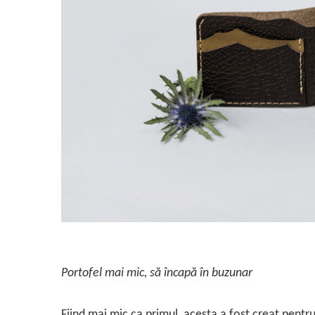
Portofel mai mic, să încapă în buzunar
Fiind mai mic ca primul, acesta a fost creat pentru 