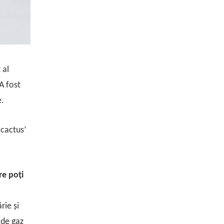
 al
A fost
e.
 cactus’
re poți
rie și
 de gaz