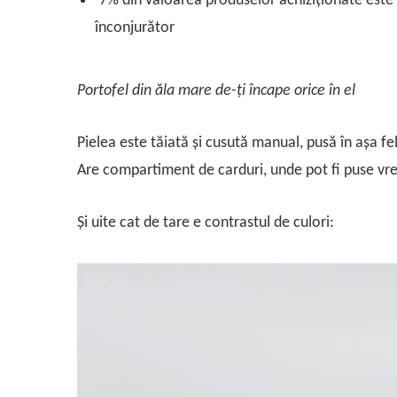
7% din valoarea produselor achiziționate este
înconjurător
Portofel din ăla mare de-ți încape orice în el
Pielea este tăiată și cusută manual, pusă în așa fe
Are compartiment de carduri, unde pot fi puse vreo
Și uite cat de tare e contrastul de culori: