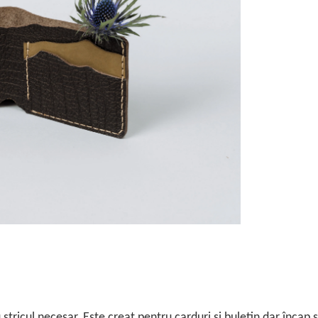
stricul necesar. Este creat pentru carduri și buletin dar încap 