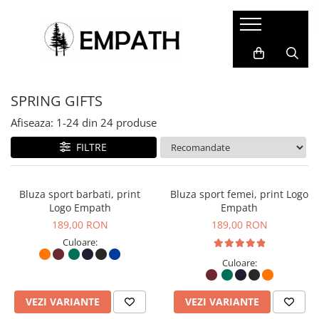
FEMEI
BĂRBAȚI
COPII
ACCESORII
COLABORĂRI
Tricouri
Tricouri
Tricouri
Termosuri și căni
Cristina Ion
SPRING GIFTS
Bluze
Bluze
Bluze&Hanorace
Caiete și agende
Colectia Folklore
Snow Collection
Camasi
Camasi
Pantaloni
Sacoșe
Afiseaza:
1-
24
din
24
produse
Hanorace
Hanorace
Fesuri
Rucsacuri, genți și borsete
FILTRE
Geci
Geci
Portfarduri și portofele
Pantaloni
Pantaloni
Șepci și pălării
Bluza sport barbati, print
Bluza sport femei, print Logo
Logo Empath
Empath
Căciuli
189,00 RON
189,00 RON
Alte accesorii
Culoare:
Home&Deco
Culoare:
VEZI VARIANTE
VEZI VARIANTE