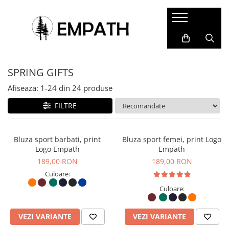
FEMEI
BĂRBAȚI
COPII
ACCESORII
COLABORĂRI
Tricouri
Tricouri
Tricouri
Termosuri și căni
Cristina Ion
SPRING GIFTS
Bluze
Bluze
Bluze&Hanorace
Caiete și agende
Colectia Folklore
Snow Collection
Camasi
Camasi
Pantaloni
Sacoșe
Afiseaza:
1-
24
din
24
produse
Hanorace
Hanorace
Fesuri
Rucsacuri, genți și borsete
FILTRE
Geci
Geci
Portfarduri și portofele
Pantaloni
Pantaloni
Șepci și pălării
Bluza sport barbati, print
Bluza sport femei, print Logo
Logo Empath
Empath
Căciuli
189,00 RON
189,00 RON
Alte accesorii
Culoare:
Home&Deco
Culoare:
VEZI VARIANTE
VEZI VARIANTE