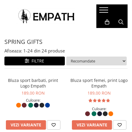
FEMEI
BĂRBAȚI
COPII
ACCESORII
COLABORĂRI
Tricouri
Tricouri
Tricouri
Termosuri și căni
Cristina Ion
SPRING GIFTS
Bluze
Bluze
Bluze&Hanorace
Caiete și agende
Colectia Folklore
Snow Collection
Camasi
Camasi
Pantaloni
Sacoșe
Afiseaza:
1-
24
din
24
produse
Hanorace
Hanorace
Fesuri
Rucsacuri, genți și borsete
FILTRE
Geci
Geci
Portfarduri și portofele
Pantaloni
Pantaloni
Șepci și pălării
Bluza sport barbati, print
Bluza sport femei, print Logo
Logo Empath
Empath
Căciuli
189,00 RON
189,00 RON
Alte accesorii
Culoare:
Home&Deco
Culoare:
VEZI VARIANTE
VEZI VARIANTE