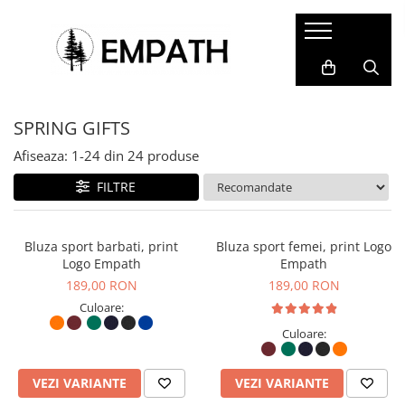
FEMEI
BĂRBAȚI
COPII
ACCESORII
COLABORĂRI
Tricouri
Tricouri
Tricouri
Termosuri și căni
Cristina Ion
SPRING GIFTS
Bluze
Bluze
Bluze&Hanorace
Caiete și agende
Colectia Folklore
Snow Collection
Camasi
Camasi
Pantaloni
Sacoșe
Afiseaza:
1-
24
din
24
produse
Hanorace
Hanorace
Fesuri
Rucsacuri, genți și borsete
FILTRE
Geci
Geci
Portfarduri și portofele
Pantaloni
Pantaloni
Șepci și pălării
Bluza sport barbati, print
Bluza sport femei, print Logo
Logo Empath
Empath
Căciuli
189,00 RON
189,00 RON
Alte accesorii
Culoare:
Home&Deco
Culoare:
VEZI VARIANTE
VEZI VARIANTE