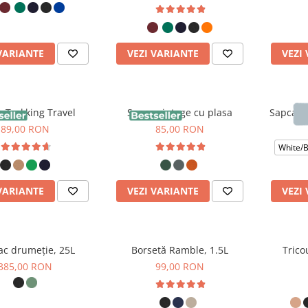
VARIANTE
VEZI VARIANTE
VEZI
 Trekking Travel
Sapca vintage cu plasa
Sapca Da
89,00 RON
85,00 RON
White/B
VARIANTE
VEZI VARIANTE
VEZI
ac drumeție, 25L
Borsetă Ramble, 1.5L
Trico
385,00 RON
99,00 RON