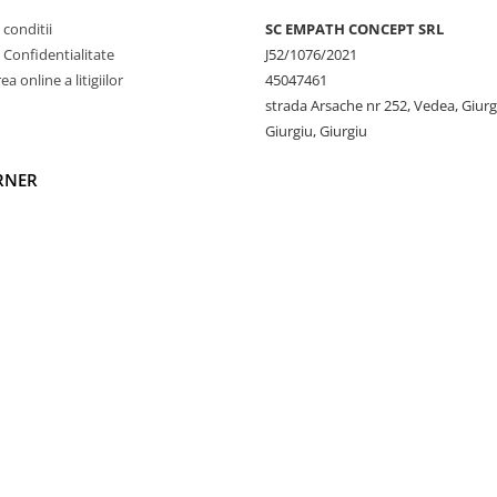
 conditii
SC EMPATH CONCEPT SRL
e Confidentialitate
J52/1076/2021
a online a litigiilor
45047461
strada Arsache nr 252, Vedea, Giurg
Giurgiu, Giurgiu
RNER