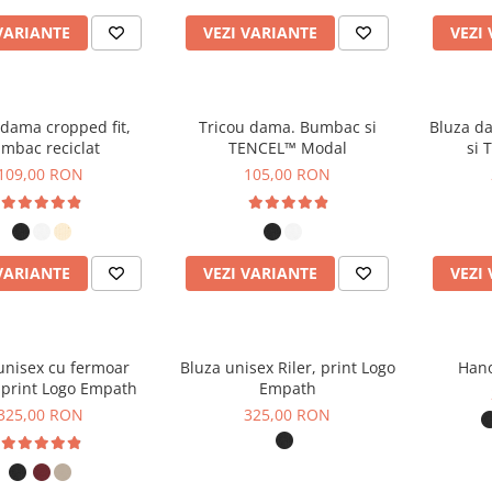
VARIANTE
VEZI VARIANTE
VEZI
 dama cropped fit,
Tricou dama. Bumbac si
Bluza d
mbac reciclat
TENCEL™ Modal
si
109,00 RON
105,00 RON
VARIANTE
VEZI VARIANTE
VEZI
unisex cu fermoar
Bluza unisex Riler, print Logo
Hano
, print Logo Empath
Empath
325,00 RON
325,00 RON