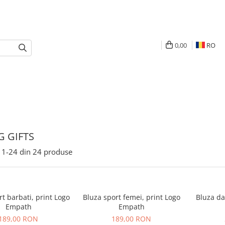
0,00
RO
G GIFTS
1-
24
din
24
produse
rt barbati, print Logo
Bluza sport femei, print Logo
Bluza da
Empath
Empath
189,00 RON
189,00 RON