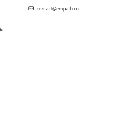
contact@empath.ro
iu