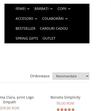
FEMEI
BĂRBAȚI
COPII
ACCESORII
COLABORĂRI
BESTSELLER
CARDURI CADOU
SPRING GIFTS
OUTLET
Ordoneaza:
ma Clara, print Logo
Borseta Simplicity
Empath
95,00 RON
209,00 RON