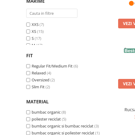
MARIME
Burgundy
(4)
Lemon Sorbet
(4)
Violet
(3)
VEZI 
XXS
(7)
Faded Olive
(2)
XS
(15)
Grounded Beige
(2)
S
(17)
Blue Grey
(2)
M
(17)
French Navy
(2)
Sapca
L
(17)
Pine Green
(2)
FIT
XL
(14)
Misty Grey
(2)
XXL
Regular Fit/Medium Fit
(8)
(6)
Green
(2)
3XL
Relaxed
(1)
(4)
Storm Blue
(2)
Oversized
(2)
Stone
(2)
VEZI 
Slim Fit
(2)
Pink Joy
(1)
Black
(1)
MATERIAL
Anthracite
(1)
Brown
(1)
Rucs
bumbac organic
(8)
Orange
(1)
poliester reciclat
(5)
Serene Blue
(1)
bumbac organic si bumbac reciclat
(3)
Hazelnut
(1)
bumbac organic si poliester reciclat
(1)