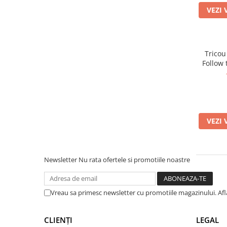
Vintage Black
(1)
VEZI 
Portocaliu
(1)
Vintage Olive
(1)
Moss Green
(1)
Tricou
Natural Raw
(1)
Follow 
White/Black
(1)
Misty Jade
(1)
VEZI 
Newsletter
Nu rata ofertele si promotiile noastre
Vreau sa primesc newsletter cu promotiile magazinului. Af
CLIENȚI
LEGAL