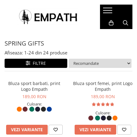
FEMEI
BĂRBAȚI
COPII
ACCESORII
COLABORĂRI
Tricouri
Tricouri
Tricouri
Termosuri și căni
Cristina Ion
SPRING GIFTS
Bluze
Bluze
Bluze&Hanorace
Caiete și agende
Colectia Folklore
Snow Collection
Camasi
Camasi
Pantaloni
Sacoșe
Afiseaza:
1-
24
din
24
produse
Hanorace
Hanorace
Fesuri
Rucsacuri, genți și borsete
FILTRE
Geci
Geci
Portfarduri și portofele
Pantaloni
Pantaloni
Șepci și pălării
Bluza sport barbati, print
Bluza sport femei, print Logo
Logo Empath
Empath
Căciuli
189,00 RON
189,00 RON
Alte accesorii
Culoare:
Home&Deco
Culoare:
VEZI VARIANTE
VEZI VARIANTE