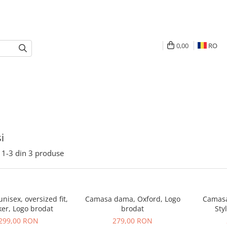
0,00
RO
i
1-
3
din
3
produse
isex, oversized fit,
Camasa dama, Oxford, Logo
Camasa
er, Logo brodat
brodat
Sty
299,00 RON
279,00 RON