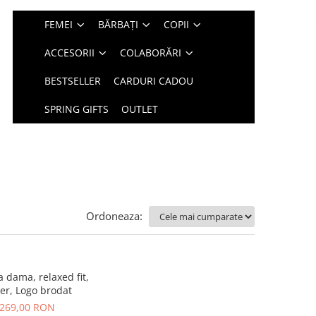
FEMEI
BĂRBAȚI
COPII
ACCESORII
COLABORĂRI
BESTSELLER
CARDURI CADOU
SPRING GIFTS
OUTLET
Ordoneaza:
 dama, relaxed fit,
ler, Logo brodat
269,00 RON