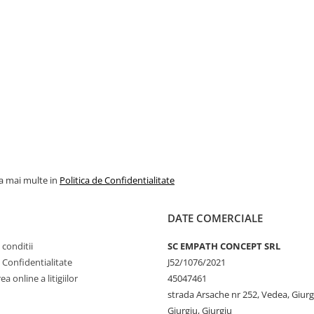
la mai multe in
Politica de Confidentialitate
DATE COMERCIALE
 conditii
SC EMPATH CONCEPT SRL
e Confidentialitate
J52/1076/2021
a online a litigiilor
45047461
strada Arsache nr 252, Vedea, Giurg
Giurgiu, Giurgiu