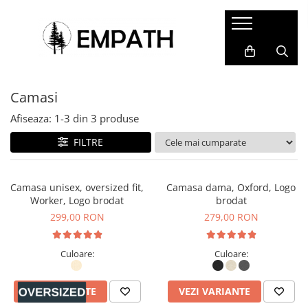
FEMEI
BĂRBAȚI
COPII
ACCESORII
COLABORĂRI
Tricouri
Tricouri
Tricouri
Termosuri și căni
Cristina Ion
Camasi
Bluze
Bluze
Bluze&Hanorace
Caiete și agende
Colectia Folklore
Snow Collection
Camasi
Camasi
Pantaloni
Sacoșe
Afiseaza:
1-
3
din
3
produse
Hanorace
Hanorace
Fesuri
Rucsacuri, genți și borsete
FILTRE
Geci
Geci
Portfarduri și portofele
Pantaloni
Pantaloni
Șepci și pălării
Camasa unisex, oversized fit,
Camasa dama, Oxford, Logo
Worker, Logo brodat
brodat
Căciuli
299,00 RON
279,00 RON
Alte accesorii
Home&Deco
Culoare:
Culoare:
VEZI VARIANTE
VEZI VARIANTE