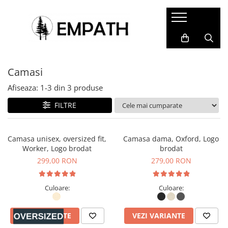
FEMEI
BĂRBAȚI
COPII
ACCESORII
COLABORĂRI
Tricouri
Tricouri
Tricouri
Termosuri și căni
Cristina Ion
Camasi
Bluze
Bluze
Bluze&Hanorace
Caiete și agende
Colectia Folklore
Snow Collection
Camasi
Camasi
Pantaloni
Sacoșe
Afiseaza:
1-
3
din
3
produse
Hanorace
Hanorace
Fesuri
Rucsacuri, genți și borsete
FILTRE
Geci
Geci
Portfarduri și portofele
Pantaloni
Pantaloni
Șepci și pălării
Camasa unisex, oversized fit,
Camasa dama, Oxford, Logo
Worker, Logo brodat
brodat
Căciuli
299,00 RON
279,00 RON
Alte accesorii
Home&Deco
Culoare:
Culoare:
VEZI VARIANTE
VEZI VARIANTE